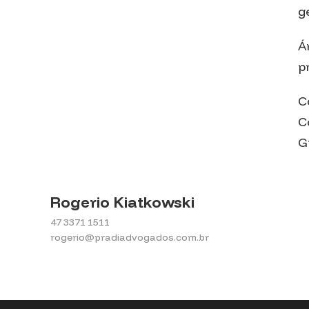
g
Á
p
C
C
G
Rogerio Kiatkowski
47 3371 1511
rogerio@pradiadvogados.com.br