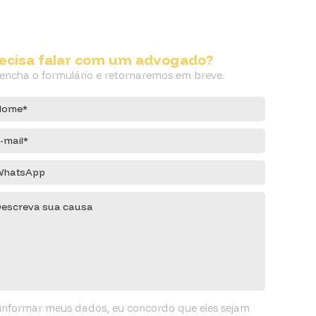
ecisa falar com um advogado?
encha o formulário e retornaremos em breve.
informar meus dados, eu concordo que eles sejam